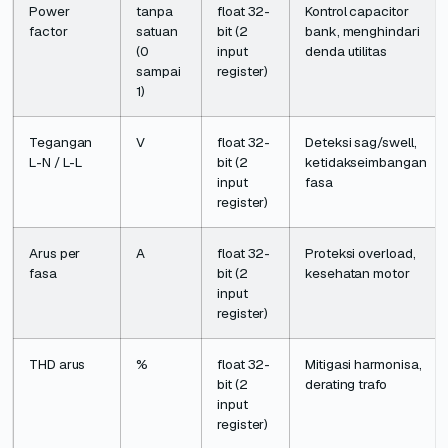
Power
tanpa
float 32-
Kontrol capacitor
factor
satuan
bit (2
bank, menghindari
(0
input
denda utilitas
sampai
register)
1)
Tegangan
V
float 32-
Deteksi sag/swell,
L-N / L-L
bit (2
ketidakseimbangan
input
fasa
register)
Arus per
A
float 32-
Proteksi overload,
fasa
bit (2
kesehatan motor
input
register)
THD arus
%
float 32-
Mitigasi harmonisa,
bit (2
derating trafo
input
register)