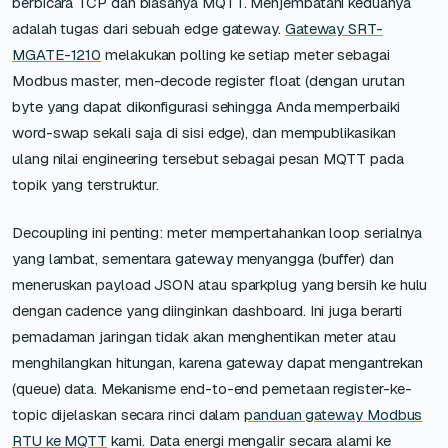
berbicara TCP dan biasanya MQTT. Menjembatani keduanya
adalah tugas dari sebuah edge gateway.
Gateway SRT-
MGATE-1210
melakukan polling ke setiap meter sebagai
Modbus master, men-decode register float (dengan urutan
byte yang dapat dikonfigurasi sehingga Anda memperbaiki
word-swap sekali saja di sisi edge), dan mempublikasikan
ulang nilai engineering tersebut sebagai pesan MQTT pada
topik yang terstruktur.
Decoupling ini penting: meter mempertahankan loop serialnya
yang lambat, sementara gateway menyangga (buffer) dan
meneruskan payload JSON atau sparkplug yang bersih ke hulu
dengan cadence yang diinginkan dashboard. Ini juga berarti
pemadaman jaringan tidak akan menghentikan meter atau
menghilangkan hitungan, karena gateway dapat mengantrekan
(queue) data. Mekanisme end-to-end pemetaan register-ke-
topic dijelaskan secara rinci dalam
panduan gateway Modbus
RTU ke MQTT
kami. Data energi mengalir secara alami ke