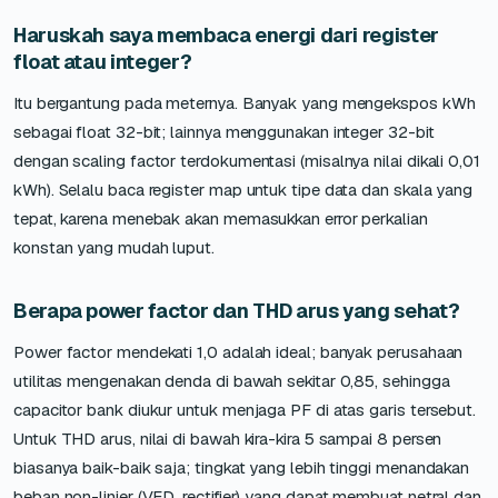
Haruskah saya membaca energi dari register
float atau integer?
Itu bergantung pada meternya. Banyak yang mengekspos kWh
sebagai float 32-bit; lainnya menggunakan integer 32-bit
dengan scaling factor terdokumentasi (misalnya nilai dikali 0,01
kWh). Selalu baca register map untuk tipe data dan skala yang
tepat, karena menebak akan memasukkan error perkalian
konstan yang mudah luput.
Berapa power factor dan THD arus yang sehat?
Power factor mendekati 1,0 adalah ideal; banyak perusahaan
utilitas mengenakan denda di bawah sekitar 0,85, sehingga
capacitor bank diukur untuk menjaga PF di atas garis tersebut.
Untuk THD arus, nilai di bawah kira-kira 5 sampai 8 persen
biasanya baik-baik saja; tingkat yang lebih tinggi menandakan
beban non-linier (VFD, rectifier) yang dapat membuat netral dan