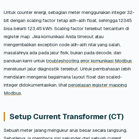
Untuk counter energi, sebagian meter menggunakan integer 32-
bit dengan scaling factor tetap alih-alih float, sehingga 12345
bisa berarti 123,45 kWh. Scaling factor tersebut tercantum di
register map. Jika komunikasi Anda timeout atau
mengembalikan exception code alih-alih nilai yang salah,
masalahnya ada pada jalur fisik, bukan pada decode, dan
panduan kami untuk
troubleshooting error komunikasi Modbus
menelusuri jalur diagnostik tersebut. Untuk pembahasan lebih
mendalam mengenai bagaimana layout float dan scaled-
integer didokumentasikan, lihat
penjelasan register mapping
Modbus
.
Setup Current Transformer (CT)
Sebuah meter jarang mengukur arus besar secara langsung.
Sebaliknya, ia membaca sisi sekunder dari sebuah current