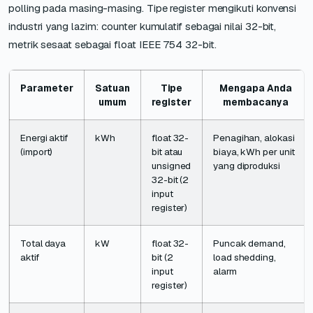
polling pada masing-masing. Tipe register mengikuti konvensi
industri yang lazim: counter kumulatif sebagai nilai 32-bit,
metrik sesaat sebagai float IEEE 754 32-bit.
Parameter
Satuan
Tipe
Mengapa Anda
umum
register
membacanya
Energi aktif
kWh
float 32-
Penagihan, alokasi
(import)
bit atau
biaya, kWh per unit
unsigned
yang diproduksi
32-bit (2
input
register)
Total daya
kW
float 32-
Puncak demand,
aktif
bit (2
load shedding,
input
alarm
register)