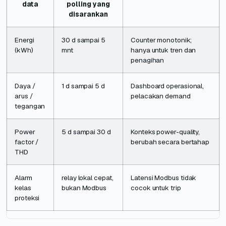
data
polling yang
disarankan
Energi
30 d sampai 5
Counter monotonik;
(kWh)
mnt
hanya untuk tren dan
penagihan
Daya /
1 d sampai 5 d
Dashboard operasional,
arus /
pelacakan demand
tegangan
Power
5 d sampai 30 d
Konteks power-quality,
factor /
berubah secara bertahap
THD
Alarm
relay lokal cepat,
Latensi Modbus tidak
kelas
bukan Modbus
cocok untuk trip
proteksi