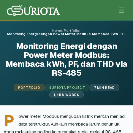
☰
Home
/
Portfolio
/
Monitoring Energi dengan Power Meter Modbus: Membaca kWh, PF…
Monitoring Energi dengan
Power Meter Modbus:
Membaca kWh, PF, dan THD via
RS-485
PORTFOLIO
SURIOTA PROJECT
7 MIN READ
1,458 WORDS
P
ower meter Modbus mengubah listrik mentah menjadi
data terstruktur. Alih-alih membaca jarum penunjuk,
Anda melakukan polling ke perangkat serial melalui RS-485