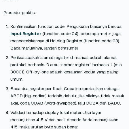
Prosedur praktis:
Konfirmasikan function code. Pengukuran biasanya berupa
Input Register
(function code 04); beberapa meter juga
mencerminkannya di Holding Register (function code 03).
Baca manualnya, jangan berasumsi.
Periksa apakah alamat register di manual adalah alamat
protokol berbasis-0 atau “nomor register” berbasis-1 (mis.
30001). Off-by-one adalah kesalahan kedua yang paling
umum.
Baca dua register per float. Coba interpretasikan sebagai
ABCD (big-endian) terlebih dahulu; jika nilainya tidak masuk
akal, coba CDAB (word-swapped), lalu DCBA dan BADC.
Validasi terhadap display lokal meter. Jika layar
menunjukkan 415 V dan hasil decode Anda menunjukkan
415, maka urutan byte sudah benar.