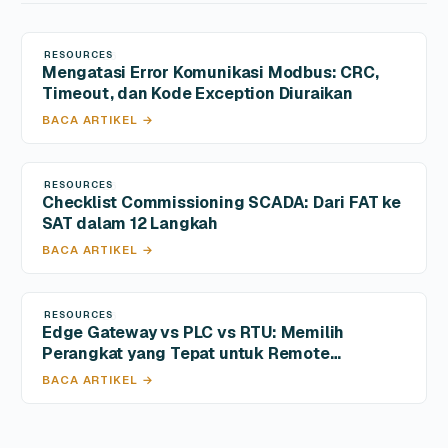
RESOURCES
1 Jun 2026
Mengatasi Error Komunikasi Modbus: CRC,
Timeout, dan Kode Exception Diuraikan
BACA ARTIKEL →
RESOURCES
9 Jun 2026
Checklist Commissioning SCADA: Dari FAT ke
SAT dalam 12 Langkah
BACA ARTIKEL →
RESOURCES
7 Jun 2026
Edge Gateway vs PLC vs RTU: Memilih
Perangkat yang Tepat untuk Remote
Monitoring
BACA ARTIKEL →