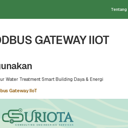
Tentang
DBUS GATEWAY IIOT
gunakan
tur
Water Treatment
Smart Building
Daya & Energi
dbus Gateway IIoT