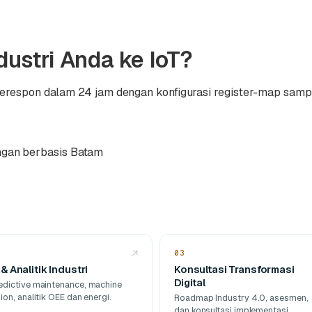
ustri Anda ke IoT?
merespon dalam 24 jam dengan konfigurasi register-map sampl
gan berbasis Batam
↗
03
 & Analitik Industri
Konsultasi Transformasi
Digital
edictive maintenance, machine
sion, analitik OEE dan energi.
Roadmap Industry 4.0, asesmen,
dan konsultasi implementasi.