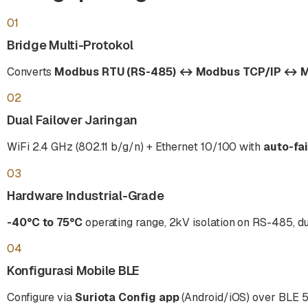
01
Bridge Multi-Protokol
Converts
Modbus RTU (RS-485) ↔ Modbus TCP/IP ↔
02
Dual Failover Jaringan
WiFi 2.4 GHz (802.11 b/g/n) + Ethernet 10/100 with
auto-fa
03
Hardware Industrial-Grade
-40°C to 75°C
operating range, 2kV isolation on RS-485, 
04
Konfigurasi Mobile BLE
Configure via
Suriota Config app
(Android/iOS) over BLE 5.