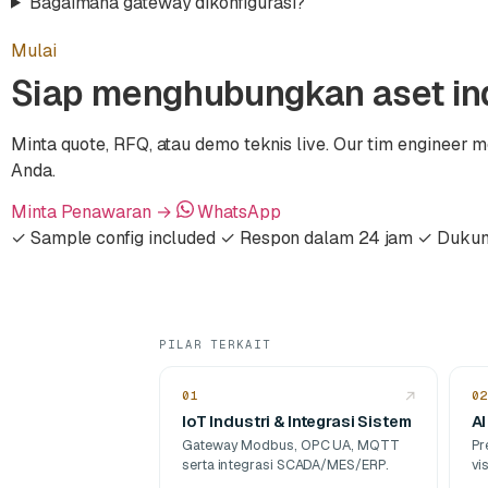
Bagaimana gateway dikonfigurasi?
Mulai
Siap menghubungkan aset ind
Minta quote, RFQ, atau demo teknis live. Our tim engineer 
Anda.
Minta Penawaran
→
WhatsApp
✓ Sample config included
✓ Respon dalam 24 jam
✓ Dukun
PILAR TERKAIT
01
↗
02
IoT Industri & Integrasi Sistem
AI
Gateway Modbus, OPC UA, MQTT
Pr
serta integrasi SCADA/MES/ERP.
vi