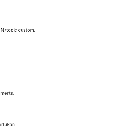
ON/topic custom.
nments.
erlukan.