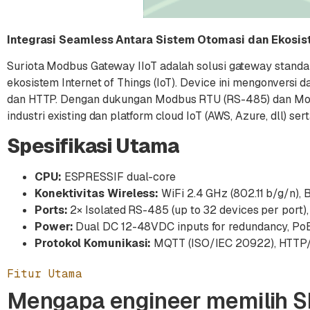
Integrasi Seamless Antara Sistem Otomasi dan Ekosi
Suriota Modbus Gateway IIoT adalah solusi gateway stand
ekosistem Internet of Things (IoT). Device ini mengonversi d
dan HTTP. Dengan dukungan Modbus RTU (RS-485) dan Modbu
industri existing dan platform cloud IoT (AWS, Azure, dll) se
Spesifikasi Utama
CPU:
ESPRESSIF dual-core
Konektivitas Wireless:
WiFi 2.4 GHz (802.11 b/g/n), 
Ports:
2× Isolated RS-485 (up to 32 devices per port
Power:
Dual DC 12-48VDC inputs for redundancy, PoE (
Protokol Komunikasi:
MQTT (ISO/IEC 20922), HTTP
Fitur Utama
Mengapa engineer memilih 