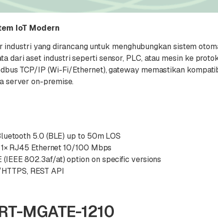
stem IoT Modern
ar industri yang dirancang untuk menghubungkan sistem oto
ata dari aset industri seperti sensor, PLC, atau mesin ke pro
s TCP/IP (Wi-Fi/Ethernet), gateway memastikan kompatibili
rta server on-premise.
Bluetooth 5.0 (BLE) up to 50m LOS
), 1× RJ45 Ethernet 10/100 Mbps
IEEE 802.3af/at) option on specific versions
/HTTPS, REST API
SRT-MGATE-1210