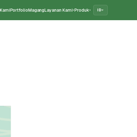
 Kami
Portfolio
Magang
Layanan Kami
Produk
ID
▾
▾
▾