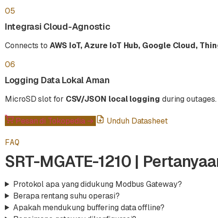
05
Integrasi Cloud-Agnostic
Connects to
AWS IoT, Azure IoT Hub, Google Cloud, Thi
06
Logging Data Lokal Aman
MicroSD slot for
CSV/JSON local logging
during outages.
Pesan di Tokopedia
→
Unduh Datasheet
FAQ
SRT-MGATE-1210 | Pertanya
Protokol apa yang didukung Modbus Gateway?
Berapa rentang suhu operasi?
Apakah mendukung buffering data offline?