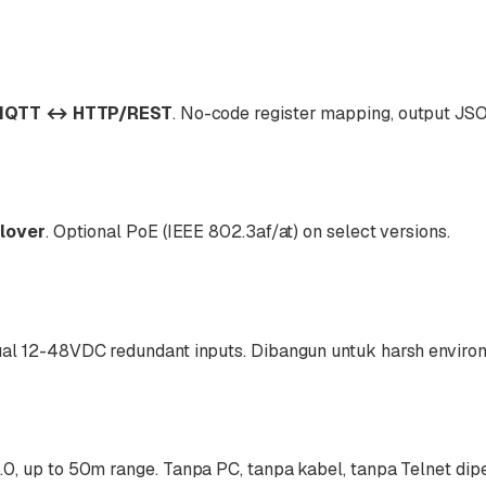
 MQTT ↔ HTTP/REST
. No-code register mapping, output JS
ilover
. Optional PoE (IEEE 802.3af/at) on select versions.
dual 12-48VDC redundant inputs. Dibangun untuk harsh enviro
0, up to 50m range. Tanpa PC, tanpa kabel, tanpa Telnet dip