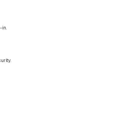
in.
urity.