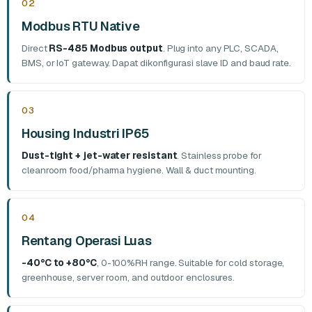
02
Modbus RTU Native
Direct
RS-485 Modbus output
. Plug into any PLC, SCADA,
BMS, or IoT gateway. Dapat dikonfigurasi slave ID and baud rate.
03
Housing Industri IP65
Dust-tight + jet-water resistant
. Stainless probe for
cleanroom food/pharma hygiene. Wall & duct mounting.
04
Rentang Operasi Luas
-40°C to +80°C
, 0-100%RH range. Suitable for cold storage,
greenhouse, server room, and outdoor enclosures.