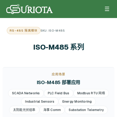
☰
RS-485 隔离模块
SKU: ISO-M485
ISO-M485 系列
应用场景
ISO-M485 部署应用
SCADA Networks
PLC Field Bus
Modbus RTU 网络
Industrial Sensors
Energy Monitoring
太阳能光伏组串
海事 Comm
Substation Telemetry