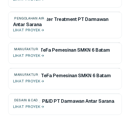
Design CAD Water Treatment PT Darmawan
PENGOLAHAN AIR
Antar Sarana
LIHAT PROYEK
→
Machining-1 TeFa Pemesinan SMKN 6 Batam
MANUFAKTUR
LIHAT PROYEK
→
Machining-2 TeFa Pemesinan SMKN 6 Batam
MANUFAKTUR
LIHAT PROYEK
→
2D Splingker P&ID PT Darmawan Antar Sarana
DESAIN & CAD
LIHAT PROYEK
→