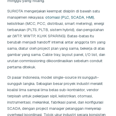
minggu yang hilang.
SURIOTA mengerjakan keempat disiplin di bawah satu
manajemen rekayasa:
otomasi (PLC, SCADA, HMI)
,
kelistrikan (MCC, PCC, distribusi, smart metering), energi
terbarukan (PLTS, PLTB, sistem hybrid), dan pengolahan
air (WTP, WWTP, KLHK SPARING). Batas-batas itu
berubah menjadi handoff internal antar anggota tim yang
sama, diatur oleh project plan yang sama, bekerja di atas
gambar yang sama. Cable tray, layout panel, I/O list, dan
urutan commissioning dikoordinasikan sebelum conduit
pertama ditekuk.
Di pasar Indonesia, model single-source ini sungguh-
sungguh langka. Sebagian besar proyek industri merakit
koalisi lima sampai lima belas sub-kontraktor, vendor
terpisah untuk pekerjaan sipil, kelistrikan, otomasi,
instrumentasi, mekanikal, fabrikasi panel, dan konfigurasi
SCADA, dengan project manager pelanggan menyerap
overhead koordinasi. Tolok ukur industri secara konsisten