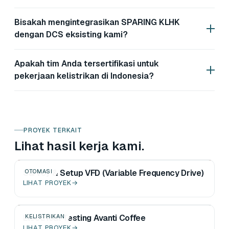
Bisakah mengintegrasikan SPARING KLHK
dengan DCS eksisting kami?
Apakah tim Anda tersertifikasi untuk
pekerjaan kelistrikan di Indonesia?
PROYEK TERKAIT
Lihat hasil kerja kami.
Survey & Setup VFD (Variable Frequency Drive)
OTOMASI
LIHAT PROYEK
→
Electrical Testing Avanti Coffee
KELISTRIKAN
LIHAT PROYEK
→