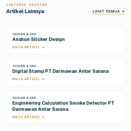
CONTINUE READING
Artikel Lainnya
LIHAT SEMUA →
DESIGN & CAD
12 Apr 2026
Anshun Sticker Design
BACA ARTIKEL →
DESIGN & CAD
12 Apr 2026
Digital Stamp PT Darmawan Antar Sarana
BACA ARTIKEL →
DESIGN & CAD
12 Apr 2026
Engineering Calculation Smoke Detector PT
Darmawan Antar Sarana
BACA ARTIKEL →