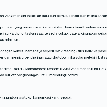
esan yang mengintegrasikan data dari semua sensor dan menjalankan 
eputusan yang menentukan kapan sistem harus beralih antara sumbe
ergi surya diprioritaskan saat tersedia cukup, baterai digunakan sebag
atas minimum.
encegah kondisi berbahaya seperti back feeding (arus balik ke panel
erter dan memicu pendinginan atau shutdown jika suhu melebihi bata
lgoritma Battery Management System (BMS) yang menghitung SoC, 
tas cut off pengosongan untuk melindungi baterai.
 menggunakan protokol komunikasi yang sesuai: