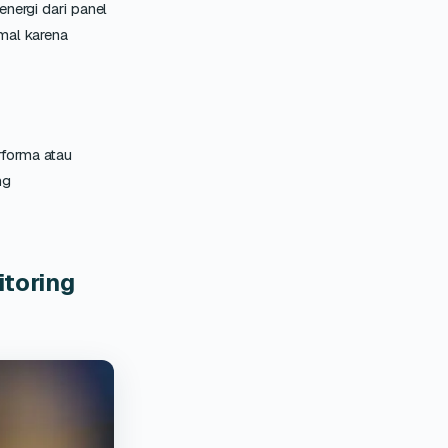
energi dari panel
imal karena
rforma atau
ng
itoring