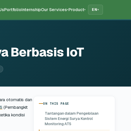
Us
Portfolio
Internship
Our Services
Product
EN
▾
▾
▾
a Berbasis IoT
cara otomatis dan
ON THIS PAGE
S
(Pembangkit
Tantangan dalam Pengelolaan
etika kondisi
Sistem Energi Surya Kontrol
Monitoring ATS