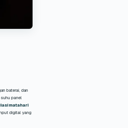
an baterai, dan
 suhu panel
iasi matahari
Input digital yang