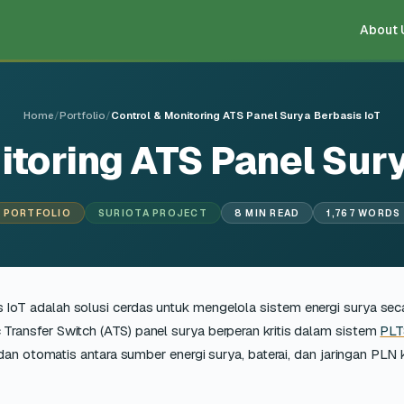
About 
Home
/
Portfolio
/
Control & Monitoring ATS Panel Surya Berbasis IoT
itoring ATS Panel Sury
PORTFOLIO
SURIOTA PROJECT
8 MIN READ
1,767 WORDS
s IoT adalah solusi cerdas untuk mengelola sistem energi surya se
 Transfer Switch (ATS) panel surya berperan kritis dalam sistem
PLT
an otomatis antara sumber energi surya, baterai, dan jaringan PLN k