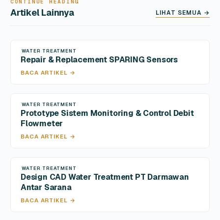
CONTINUE READING
Artikel Lainnya
LIHAT SEMUA →
WATER TREATMENT
28 Jan 2025
Repair & Replacement SPARING Sensors
BACA ARTIKEL →
WATER TREATMENT
12 Apr 2026
Prototype Sistem Monitoring & Control Debit
Flowmeter
BACA ARTIKEL →
WATER TREATMENT
12 Apr 2026
Design CAD Water Treatment PT Darmawan
Antar Sarana
BACA ARTIKEL →