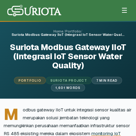
☰
Home
/
Portfolio
/
Suriota Modbus Gateway IIoT (Integrasi IoT Sensor Water Qual…
Suriota Modbus Gateway IIoT
(Integrasi IoT Sensor Water
Quality)
PORTFOLIO
SURIOTA PROJECT
7 MIN READ
1,601 WORDS
M
odbus gateway IIoT untuk integrasi sensor kualitas air
merupakan solusi jembatan teknologi yang
memungkinkan perusahaan memanfaatkan infrastruktur sensor
RS 485 eksisting mereka dalam ekosistem
monitoring IoT