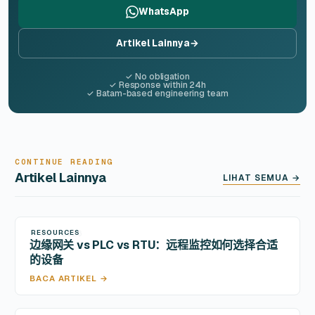
WhatsApp
Artikel Lainnya
→
✓ No obligation
✓ Response within 24h
✓ Batam-based engineering team
CONTINUE READING
Artikel Lainnya
LIHAT SEMUA →
RESOURCES
7 Jun 2026
边缘网关 vs PLC vs RTU：远程监控如何选择合适
的设备
BACA ARTIKEL →