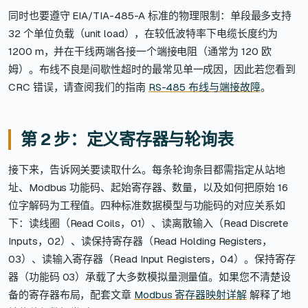
同时也要遵守 EIA/TIA-485-A 标准的物理限制：单段最多支持
32 个单位负载（unit load），在较低波特率下电缆长度约为
1200 m，并在干线两端各接一个端接电阻（通常为 120 欧
姆）。布线不良是间歇性超时的最常见单一成因，因此若您看到
CRC 错误，请查阅我们的指南
RS-485 布线与端接故障
。
第 2 步：定义寄存器与轮询表
接下来，告诉网关要读取什么。每条轮询条目都需指定从站地
址、Modbus 功能码、起始寄存器、数量，以及如何把原始 16
位字解码为工程值。四种标准数据模型与功能码的对应关系如
下：读线圈（Read Coils，01）、读离散输入（Read Discrete
Inputs，02）、读保持寄存器（Read Holding Registers，
03）、读输入寄存器（Read Input Registers，04）。保持寄存
器（功能码 03）承载了大多数模拟量测量值。如果您不清楚设
备的寄存器布局，配套文章
Modbus 寄存器映射详解
解释了地