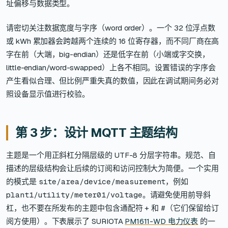
址偏移与数据类型。
请密切关注数据宽度与字序（word order）。一个 32 位浮点数
或 kWh 累加器会跨越两个连续的 16 位寄存器，而不同厂商在高
字在前（大端，big-endian）还是低字在前（小端或字交换，
little-endian/word-swapped）上各不相同。设置错误的字序会
产生看似合理、但比例严重失真的数值，因此在调试期间务必对
照设备显示值进行校验。
第 3 步：设计 MQTT 主题结构
主题是一个用正斜杠分隔层级的 UTF-8 分层字符串。规范、自
描述的层级结构会让后续的订阅和访问控制大为简便。一个实用
的模式是
site/area/device/measurement
，例如
plant1/utility/meter01/voltage
。请避免使用前导斜
杠，也不要在所发布的主题中包含通配符
+
和
#
（它们保留给订
阅方使用）。下表展示了 SURIOTA
PM1611-WD 电力仪表
的一