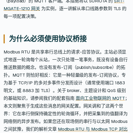
（payload）的 MQTT 客户端。本指南将以 SURIOTA 的
SRT-
MGATE-1210 网关
为实例，逐一讲解从串口线路参数到 TLS 的
每一项配置决策。
为什么必须使用协议桥接
Modbus RTU 是共享串行总线上的请求-应答协议。主站必须显
式地逐一轮询每个从站，一次只处理一笔事务，既没有设备自行
推送数据的概念，也没有发布-订阅（publish/subscribe）的拓
扑。MQTT 则恰好相反：它是一种轻量级的发布-订阅协议，专
为基于 TCP/IP 的多对多事件分发而设计（通常使用端口 1883
明文，或 8883 加 TLS）。关于 broker、主题设计和 QoS 级别
的基础知识，请参阅我们的配套指南
面向工业物联网的 MQTT
；
本文则聚焦于生成这些消息的网关配置。网关调和了这两个世
界：它在串行侧保持确定性的轮询循环，并把采集到的值翻译为
网络侧的异步发布。如果您还在现场侧的串行与以太网 Modbus
之间犹豫，我们的解析文章
Modbus RTU 与 Modbus TCP 对比