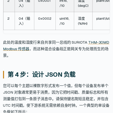
2
04（输
0x0001
int16,
温度
plant1/uti
入）
/10
(degC)
2
04（输
0x0002
uint16,
湿度
plant1/util
入）
/10
(%RH)
此处的温度和湿度行来自共享同一总线的 SURIOTA
THM-30MD
Modbus 传感器
，而这种混合设备段正是网关专为处理而生的场
景。
第 4 步：设计 JSON 负载
您可以每个主题以裸数字形式发布一个值，但每个设备发布单个
JSON 对象通常更易于消费，因为它把时间戳、质量标志和所有
测量值打包到一条原子消息中。请保持键名简短且稳定，并包含
UTC 时间戳，使下游系统无需依赖自身时钟。一个典型的单设备
负载如下所示：