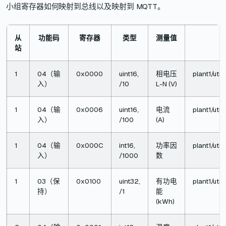
小组寄存器如何映射到总线以及映射到 MQTT。
从
功能码
寄存器
类型
测量值
站
1
04（输
0x0000
uint16,
相电压
plant1/util
入）
/10
L-N (V)
1
04（输
0x0006
uint16,
电流
plant1/util
入）
/100
(A)
1
04（输
0x000C
int16,
功率因
plant1/util
入）
/1000
数
1
03（保
0x0100
uint32,
有功电
plant1/uti
持）
/1
能
(kWh)