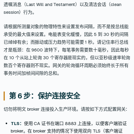
遗嘱消息（Last Will and Testament）以及清洁会话（clean
session）行为。
请根据所测量对象的物理特性来设置发布间隔，而不是按总线能
承受的最大值来设置。电能表变化缓慢，因此 5 到 30 秒的间隔
已绰绰有余；而振动或压力趋势可能需要 1 秒。请记住串行总线
才是瓶颈：在 9600 波特下，每笔事务需要数十毫秒，因此每秒
在 10 个从站上轮询 30 个寄存器是现实的，但以亚秒级速率轮询
数百个寄存器则不现实。网关的轮询循环周期必须始终长于所有
事务时间加帧间间隙的总和。
第 6 步：保护连接安全
切勿将明文 broker 连接投入生产环境。请按如下方式配置网关：
TLS：
使用 CA 证书在端口 8883 上连接，以便客户端验证
broker。在 broker 支持的情况下使用双向 TLS（客户端证