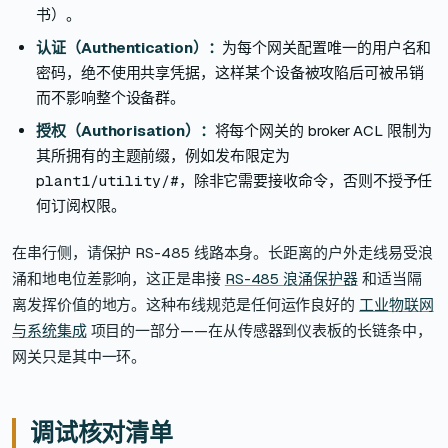
书）。
认证（Authentication）：
为每个网关配置唯一的用户名和
密码，绝不使用共享凭据，这样某个设备被攻陷后可被吊销
而不影响整个设备群。
授权（Authorisation）：
将每个网关的 broker ACL 限制为
其所拥有的主题前缀，例如发布限定为
plant1/utility/#
，除非它需要接收命令，否则不授予任
何订阅权限。
在串行侧，请保护 RS-485 线路本身。长距离的户外走线易受浪
涌和地电位差影响，这正是串接
RS-485 浪涌保护器
和适当隔
离发挥价值的地方。这种布线规范是任何运作良好的
工业物联网
与系统集成
项目的一部分——在从传感器到仪表板的长链条中，
网关只是其中一环。
调试核对清单