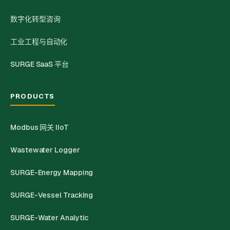
数字化转型咨询
工业工程与自动化
SURGE SaaS 平台
PRODUCTS
Modbus 网关 IIoT
Wastewater Logger
SURGE-Energy Mapping
SURGE-Vessel Tracking
SURGE-Water Analytic