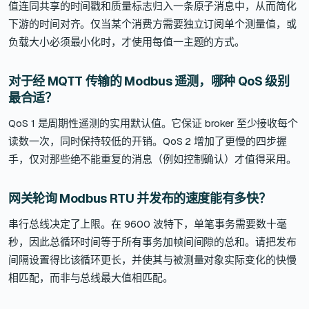
值连同共享的时间戳和质量标志归入一条原子消息中，从而简化
下游的时间对齐。仅当某个消费方需要独立订阅单个测量值，或
负载大小必须最小化时，才使用每值一主题的方式。
对于经 MQTT 传输的 Modbus 遥测，哪种 QoS 级别
最合适？
QoS 1 是周期性遥测的实用默认值。它保证 broker 至少接收每个
读数一次，同时保持较低的开销。QoS 2 增加了更慢的四步握
手，仅对那些绝不能重复的消息（例如控制确认）才值得采用。
网关轮询 Modbus RTU 并发布的速度能有多快？
串行总线决定了上限。在 9600 波特下，单笔事务需要数十毫
秒，因此总循环时间等于所有事务加帧间间隙的总和。请把发布
间隔设置得比该循环更长，并使其与被测量对象实际变化的快慢
相匹配，而非与总线最大值相匹配。