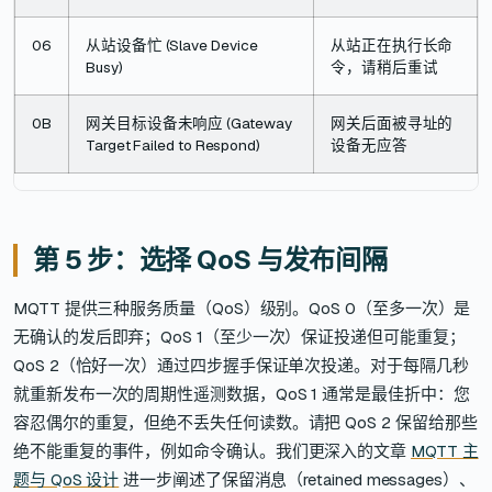
06
从站设备忙 (Slave Device
从站正在执行长命
Busy)
令，请稍后重试
0B
网关目标设备未响应 (Gateway
网关后面被寻址的
Target Failed to Respond)
设备无应答
第 5 步：选择 QoS 与发布间隔
MQTT 提供三种服务质量（QoS）级别。QoS 0（至多一次）是
无确认的发后即弃；QoS 1（至少一次）保证投递但可能重复；
QoS 2（恰好一次）通过四步握手保证单次投递。对于每隔几秒
就重新发布一次的周期性遥测数据，QoS 1 通常是最佳折中：您
容忍偶尔的重复，但绝不丢失任何读数。请把 QoS 2 保留给那些
绝不能重复的事件，例如命令确认。我们更深入的文章
MQTT 主
题与 QoS 设计
进一步阐述了保留消息（retained messages）、