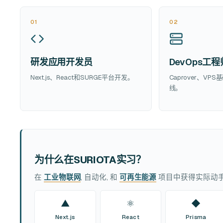
01
02
研发应用开发员
DevOps工程
Next.js、React和SURGE平台开发。
Caprover、VP
线。
为什么在SURIOTA实习？
在
工业物联网
, 自动化, 和
可再生能源
项目中获得实际动
▲
⚛
◆
Next.js
React
Prisma