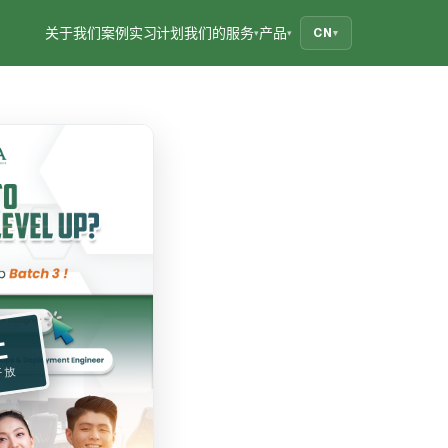
关于我们
案例
实习计划
我们的服务
产品
CN
▾
▾
▾
止
开放