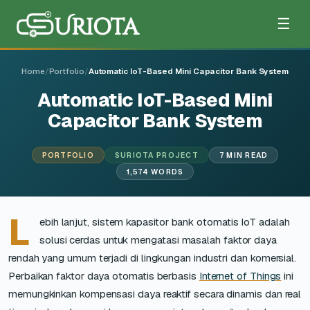
☰
Home
/
Portfolio
/
Automatic IoT-Based Mini Capacitor Bank System
Automatic IoT-Based Mini
Capacitor Bank System
PORTFOLIO
SURIOTA PROJECT
7 MIN READ
1,574 WORDS
L
ebih lanjut, sistem kapasitor bank otomatis IoT adalah
solusi cerdas untuk mengatasi masalah faktor daya
rendah yang umum terjadi di lingkungan industri dan komersial.
Perbaikan faktor daya otomatis berbasis
Internet of Things
ini
memungkinkan kompensasi daya reaktif secara dinamis dan real