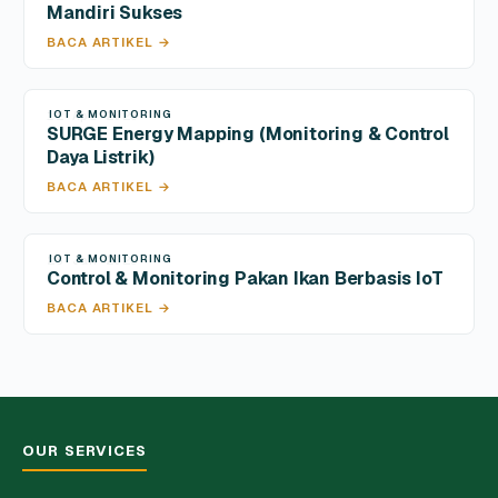
Mandiri Sukses
BACA ARTIKEL →
IOT & MONITORING
12 Apr 2026
SURGE Energy Mapping (Monitoring & Control
Daya Listrik)
BACA ARTIKEL →
IOT & MONITORING
28 Jan 2025
Control & Monitoring Pakan Ikan Berbasis IoT
BACA ARTIKEL →
OUR SERVICES