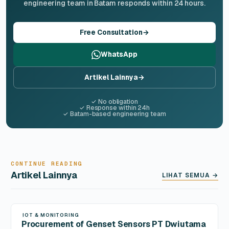
engineering team in Batam responds within 24 hours.
Free Consultation
→
WhatsApp
Artikel Lainnya
→
✓ No obligation
✓ Response within 24h
✓ Batam-based engineering team
CONTINUE READING
Artikel Lainnya
LIHAT SEMUA →
IOT & MONITORING
12 Apr 2026
Procurement of Genset Sensors PT Dwiutama